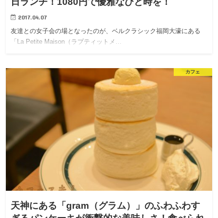
日ランチ！1080円で優雅なひと時を！
2017.04.07
友達との女子会の場となったのが、ベルクラシック福岡大濠にある
「La Petite Maison（ラプティットメ…
カフェ
天神にある「gram（グラム）」のふわふわす