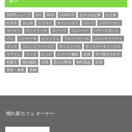
タグ
100円ショップ
DIY
IKEA
LOHACO
おすすめ記事
お土産
かき氷
まとめ
イラスト
オイシックス
カレー
クロワッサン
コーヒー
サンドイッチ
スイーツ
スムージー
パワースポット
パン
パンケーキ
ビュッフェ
フルーツビール
フレンチトースト
ブック
ブレックファースト
ホットクック
ホットケーキミックス
マフィン
ランチ
レシピ
レジャー施設
佐賀
作り置きおかず
和菓子
宿泊施設
広島
恋人の聖地
無印良品
紅茶
美容・健康
長崎
晴れ家カフェ オーナー