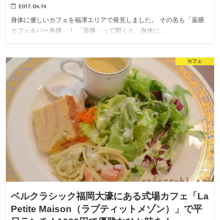
2017.04.14
身体に優しいカフェを福津エリアで発見しました。 その名も「薬膳
カフェ＆バー寿膳」！ 「薬膳」って聞くと、身体に…
カフェ
ベルクラシック福岡大濠にある式場カフェ「La
Petite Maison（ラプティットメゾン）」で平